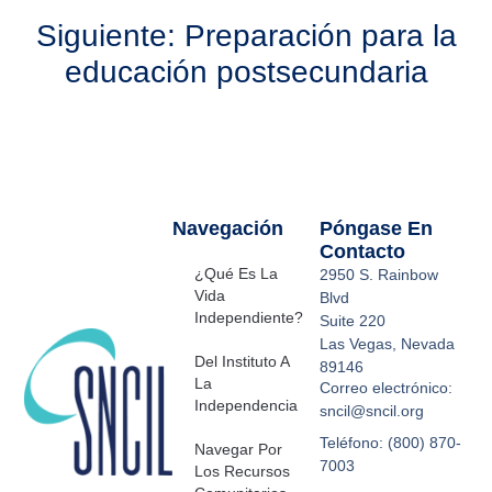
Siguiente: Preparación para la
educación postsecundaria
Navegación
Póngase En
Contacto
¿Qué Es La
2950 S. Rainbow
Vida
Blvd
Independiente?
Suite 220
Las Vegas, Nevada
Del Instituto A
89146
La
Correo electrónico:
Independencia
sncil@sncil.org
Teléfono: (800) 870-
Navegar Por
7003
Los Recursos